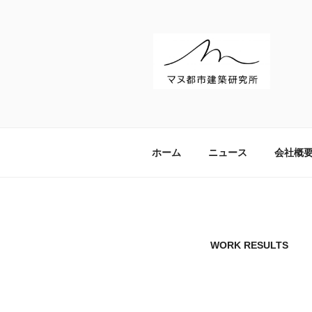
コ
ン
テ
ン
ツ
へ
マヌ都市建築
ス
キ
ッ
ホーム
ニュース
会社概
プ
WORK RESULTS